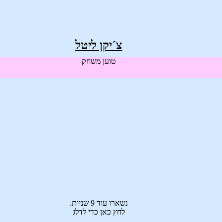
צ´יקן ליטל
טוען משחק
אפשר לשחק את המשחק הזה רק בחלון חדש
פתח את צ´יקן ליטל בחלון חדש
נשארו עוד 9 שניות.
לחץ כאן כדי לדלג