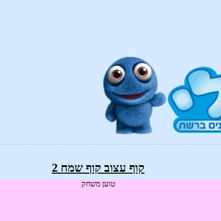
קוף עצוב קוף שמח 2
טוען משחק