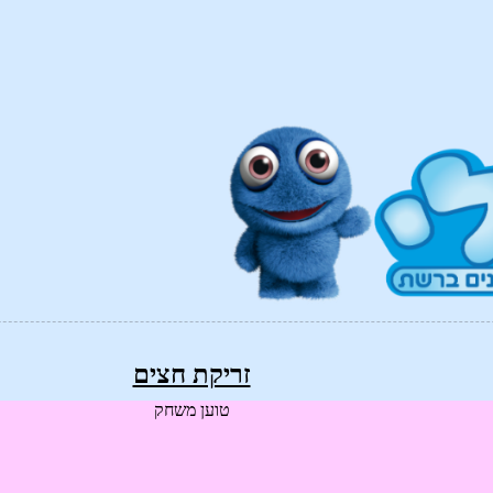
זריקת חצים
טוען משחק